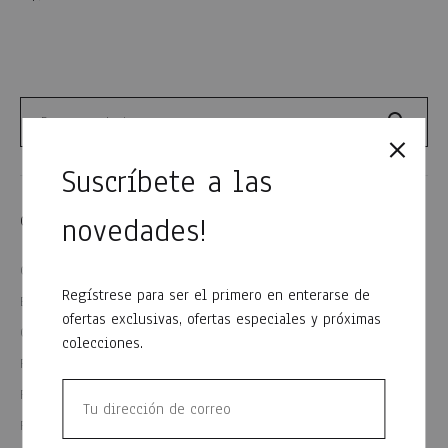
WISHLIST
Buscar
Suscríbete a las
Buscar
novedades!
CATEGORIA
CALZADOS
4
Regístrese para ser el primero en enterarse de
Equipos de lluvia
1
ofertas exclusivas, ofertas especiales y próximas
GORROS
5
colecciones.
PANTALONES Y BERMUDAS DE TRABAJO
12
REMERAS Y CAMISETAS
26
ROPA CASUAL
71