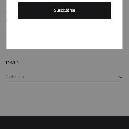
SEGURIDAD INDUSTRIAL
29
SEGURIDAD VIAL
5
TODOS LOS PRODUCTOS
98
UNIFORMES
89
VARIOS
10
TAMAÑO
Cualquiera