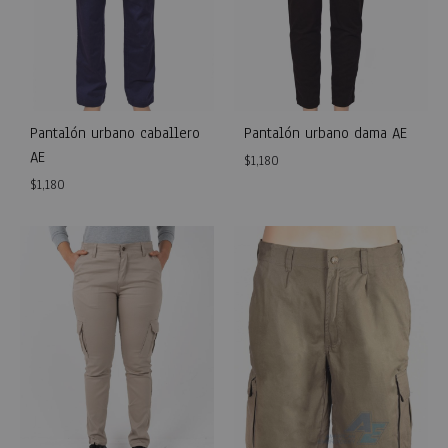
Pantalón urbano caballero
Pantalón urbano dama AE
AE
$
1,180
$
1,180
WISH
WISHLIST