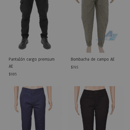
Pantalón cargo premium
Bombacha de campo AE
AE
$
765
$
985
WISH
WISHLIST