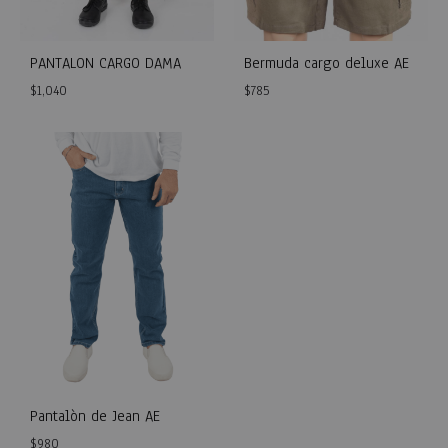
PANTALON CARGO DAMA
Bermuda cargo deluxe AE
$
1,040
$
785
WISHLIST
WISH
Pantalòn de Jean AE
$
980