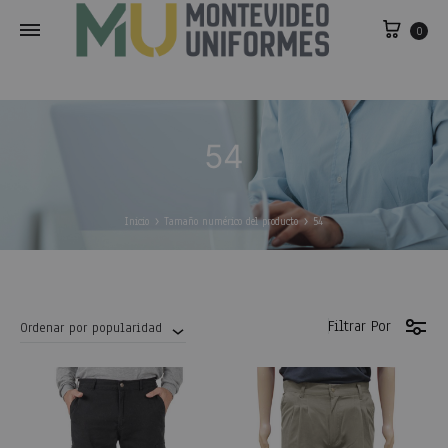
0
54
Inicio
Tamaño numérico del producto
54
Filtrar Por
Ordenar por popularidad