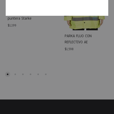
Zapato de seguridad sin
puntera Starke
$
1,199
PARKA FLUO CON
REFLECTIVO AE
WISHLIST
$
1,598
WISH