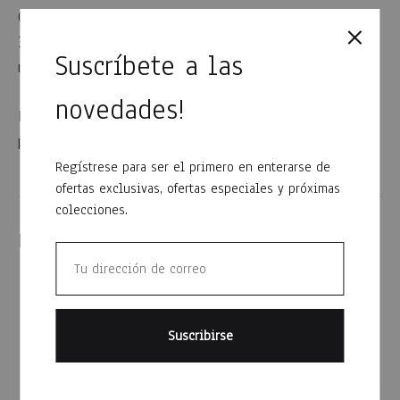
Composición y Resistencia Material: 65% Poliéster /
35% Algodón. Gramaje: 270 gr (tela de alta densidad y
Suscríbete a las
resistencia).
novedades!
Desempeño: Excelente resistencia al desgarro, ideal
para tareas pesadas y uso intensivo
Regístrese para ser el primero en enterarse de
ofertas exclusivas, ofertas especiales y próximas
colecciones.
Productos relacionados