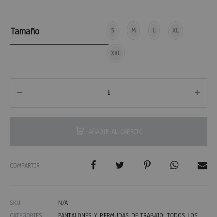
Tamaño
S
M
L
XL
XXL
AÑADIR AL CARRITO
COMPARTIR
SKU
N/A
CATEGORIES
PANTALONES Y BERMUDAS DE TRABAJO
,
TODOS LOS