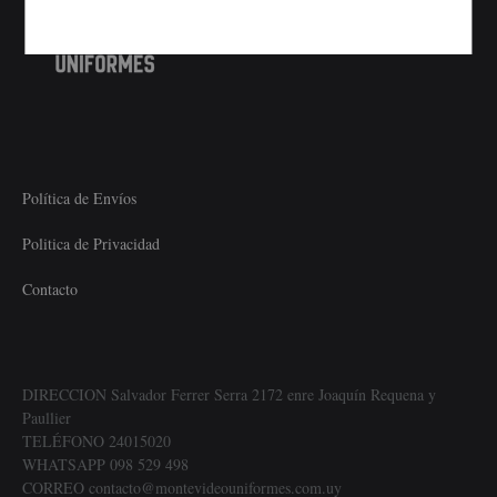
Política de Envíos
Politica de Privacidad
Contacto
DIRECCION Salvador Ferrer Serra 2172 enre Joaquín Requena y
Paullier
TELÉFONO 24015020
WHATSAPP 098 529 498
CORREO contacto@montevideouniformes.com.uy