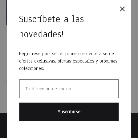
Suscríbete a las
novedades!
PARKA COMBINADA
CAMPERA DELUXE (Talle
especial )
$
1,750
$
1,890
Regístrese para ser el primero en enterarse de
ofertas exclusivas, ofertas especiales y próximas
colecciones.
WISH
WISHLIST