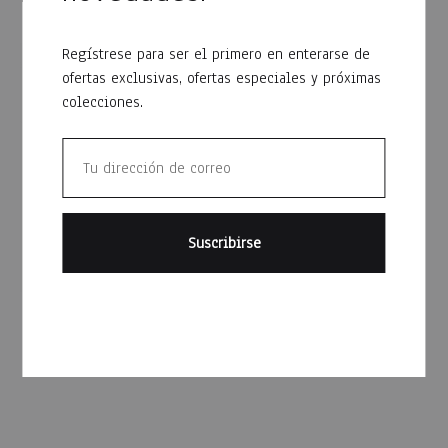
Regístrese para ser el primero en enterarse de
ofertas exclusivas, ofertas especiales y próximas
colecciones.
Zapato de seguridad sin
puntera Starke
$
1,199
Pantalón basico de
trabajo con reflectivo AE
WISH
$
575