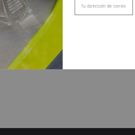
Zapato de cuero doble dens
Kadesh
$
1,199
 Cargo Industrial
WISHLIST