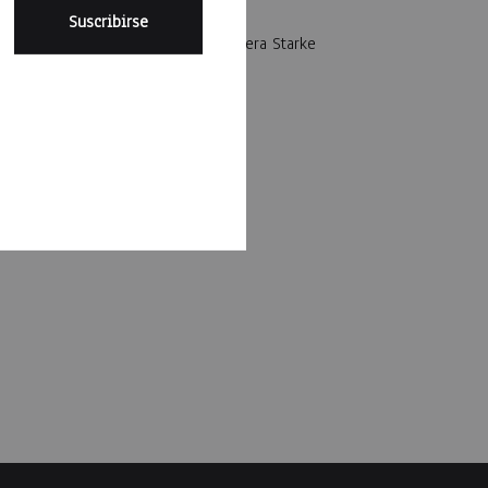
idad
Botín sin puntera Starke
$
1,199
WISHLIST
WISHLIST