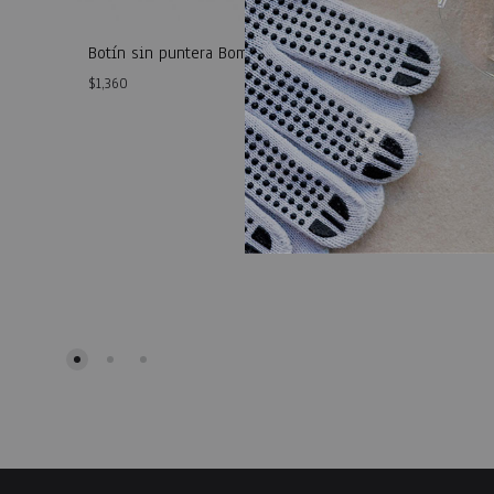
Botín sin puntera Bompel
$
1,360
WISHLIST
Bermuda
$
598