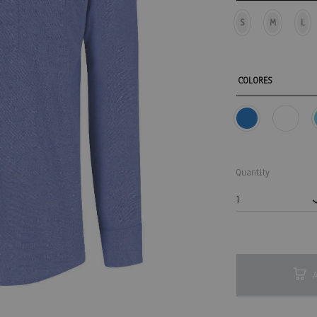
S
M
L
COLORES
Quantity
1