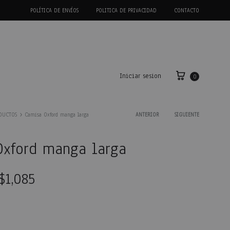
POLÍTICA DE ENVÍOS
POLITICA DE PRIVACIDAD
CONTACTO
Iniciar sesion
0
DUCTOS
Camisa Oxford manga larga
ANTERIOR
SIGUIENTE
Product
Oxford manga larga
navigation
$
1,085