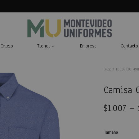
Inicio
Tienda
Empresa
Contacto
Montevideo
Indumentaria
Uniformes
Laboral
Inicio
TODOS LOS PRO
Camisa 
$
1,007
–
Tamaño