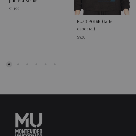
puntera Starke
$
1,199
BUZO POLAR (Talle
especial)
WISHLIST
$
920
WISH