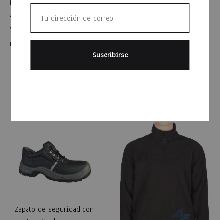
resbalones.
• Aislante eléctrico: Para riesgo eléctrico inferior a 600
V. Ensayo de 18.000 V a 60 Hz durante 1 minuto sin fuga
mayor a 1 mA.
Productos relacionados
Zapato de seguridad con