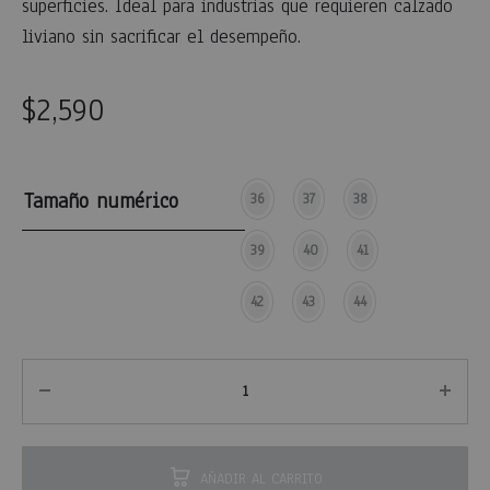
superficies. Ideal para industrias que requieren calzado
liviano sin sacrificar el desempeño.
$
2,590
Tamaño numérico
36
37
38
39
40
41
42
43
44
AÑADIR AL CARRITO