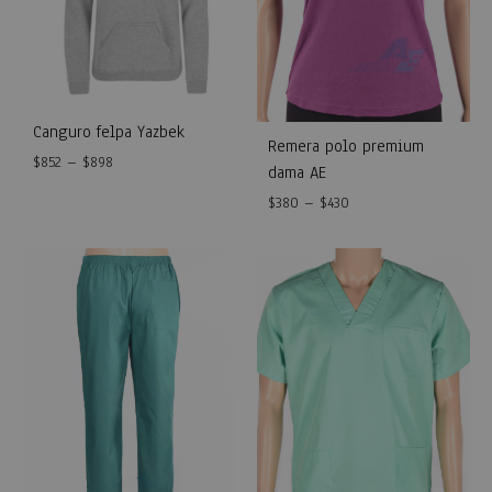
Canguro felpa Yazbek
Remera polo premium
$
852
–
$
898
dama AE
$
380
–
$
430
WISHLIST
WISH