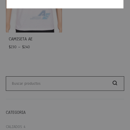
CAMISETA AE
$
230
–
$
240
WISHLIST
Buscar
Buscar
CATEGORIA
CALZADOS
4