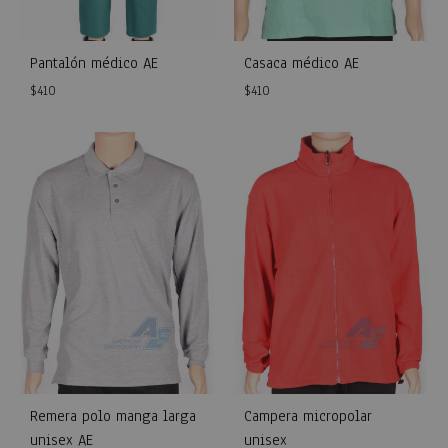
Pantalón médico AE
Casaca médico AE
$
410
$
410
WISHLIST
WISH
Remera polo manga larga
Campera micropolar
unisex AE
unisex