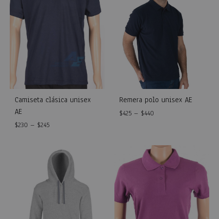
Camiseta clásica unisex
Remera polo unisex AE
AE
$
425
–
$
440
$
230
–
$
245
WISH
WISHLIST