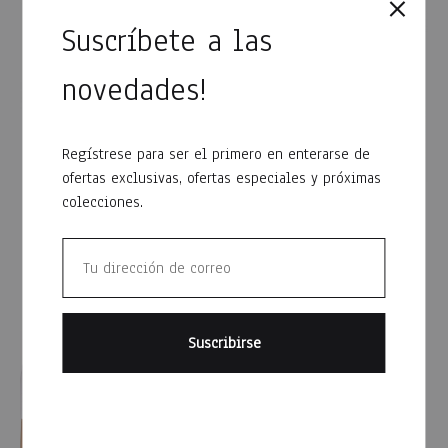
Suscríbete a las
novedades!
Regístrese para ser el primero en enterarse de
ofertas exclusivas, ofertas especiales y próximas
colecciones.
Campera micropolar niño
Campera peach dama AE
AE
$
1,475
$
695
WISH
WISHLIST