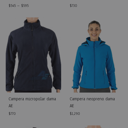
$
545
–
$
595
$
730
WISHLIST
WISH
Campera micropolar dama
Campera neopreno dama
AE
AE
$
770
$
1,290