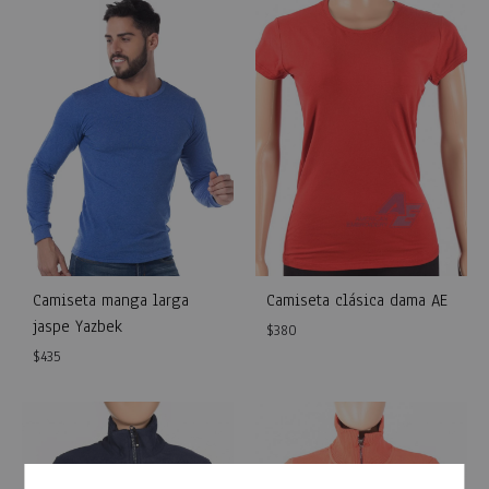
WISHLIST
WISH
Camiseta manga larga
Camiseta clásica dama AE
jaspe Yazbek
$
380
$
435
WISH
WISHLIST