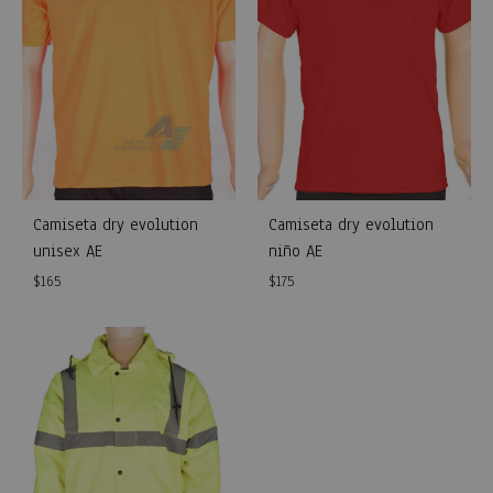
Camiseta dry evolution
Camiseta dry evolution
unisex AE
niño AE
$
165
$
175
WISHLIST
WISH