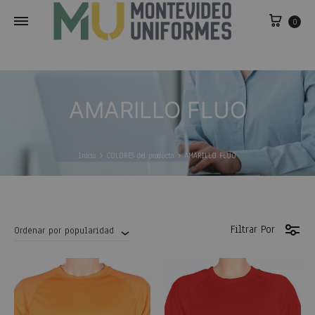
0
AMARILLO FLUO
Inicio
COLORES del producto
AMARILLO FLUO
Filtrar Por
Ordenar por popularidad