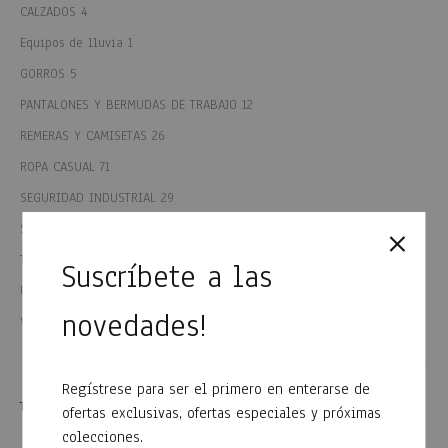
CALZADOS
4
Equipos de lluvia
1
GORROS
5
PANTALONES Y BERMUDAS DE TRABAJO
12
REMERAS Y CAMISETAS
26
ROPA CASUAL
71
SEGURIDAD INDUSTRIAL
29
SEGURIDAD VIAL
5
TODOS LOS PRODUCTOS
98
Suscríbete a las
UNIFORMES
89
novedades!
VARIOS
10
Regístrese para ser el primero en enterarse de
TAMAÑO
ofertas exclusivas, ofertas especiales y próximas
colecciones.