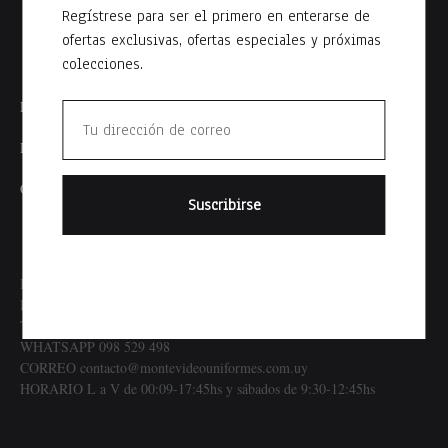
Regístrese para ser el primero en enterarse de
ofertas exclusivas, ofertas especiales y próximas
colecciones.
Política de Envíos
Politica de Privacidad
Contacto
DIRECCION Salvador Ferrer Serra 2172 enre Joaquín Requena y
Paullier
TELÉFONO 24015020
WHATSAPP 098 529 498
CORREO contacto@montevideouniformes.com.uy
HORARIO L a V de 00:09-17:45hs y sábados de 9:30-12:45hs