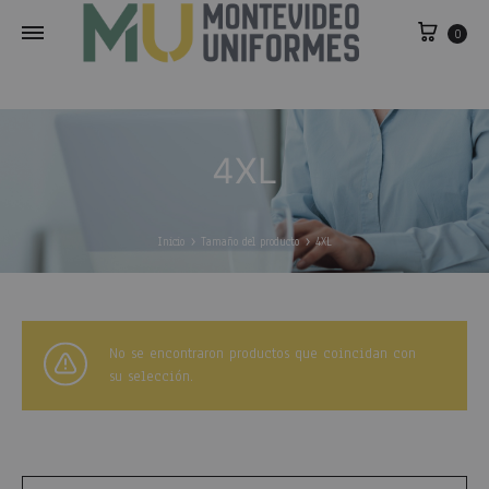
0
4XL
Inicio
Tamaño del producto
4XL
No se encontraron productos que coincidan con
su selección.
Buscar