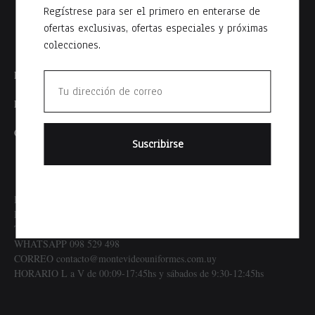
Regístrese para ser el primero en enterarse de
ofertas exclusivas, ofertas especiales y próximas
colecciones.
Política de Envíos
Politica de Privacidad
Contacto
DIRECCION Salvador Ferrer Serra 2172 enre Joaquín Requena y
Paullier
TELÉFONO 24015020
WHATSAPP 098 529 498
CORREO contacto@montevideouniformes.com.uy
HORARIO L a V de 00:09-17:45hs y sábados de 9:30-12:45hs