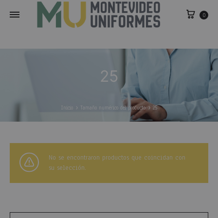
0
25
Inicio
Tamaño numérico del producto
25
No se encontraron productos que coincidan con
su selección.
Buscar