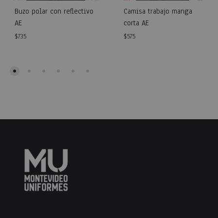
Buzo polar con reflectivo
Camisa trabajo manga
AE
corta AE
$
735
$
575
WISHLIST
WISH