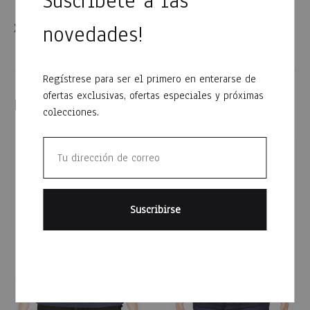
Suscríbete a las
novedades!
XXXL: Ancho: 81cm, largo: 83cm
Regístrese para ser el primero en enterarse de
ofertas exclusivas, ofertas especiales y próximas
Productos relacionados
colecciones.