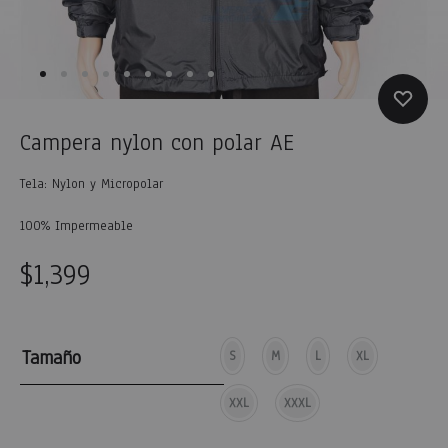
Campera nylon con polar AE
Tela: Nylon y Micropolar
100% Impermeable
$
1,399
Tamaño
S
M
L
XL
XXL
XXXL