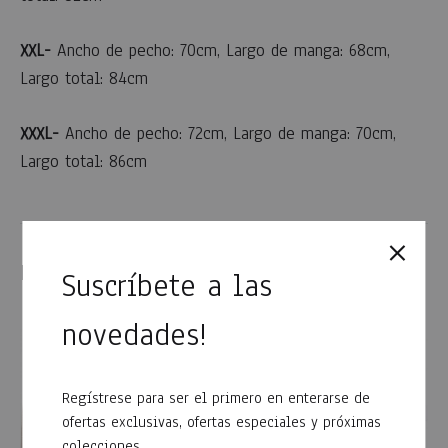
XXL-
Ancho de pecho: 70cm, Largo de manga: 68cm,
Largo total: 84cm
XXXL-
Ancho de pecho: 72cm, Largo de manga: 70cm,
Largo total: 86cm
Productos relacionados
Suscríbete a las
novedades!
Regístrese para ser el primero en enterarse de
ofertas exclusivas, ofertas especiales y próximas
colecciones.