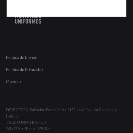
Política de Envíos
Politica de Privacidad
Contacto
DIRECCION Salvador Ferrer Serra 2172 enre Joaquín Requena y
Paullier
TELÉFONO 24015020
WHATSAPP 098 529 498