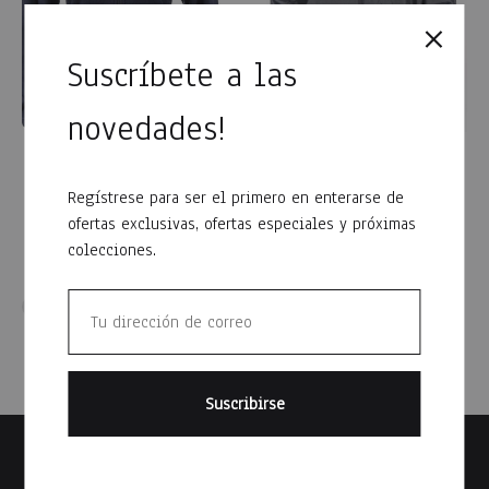
Suscríbete a las
novedades!
Campera micropolar
Campera nylon con polar
dama AE
AE
Regístrese para ser el primero en enterarse de
$
770
$
1,399
ofertas exclusivas, ofertas especiales y próximas
colecciones.
WISHLIST
WISH