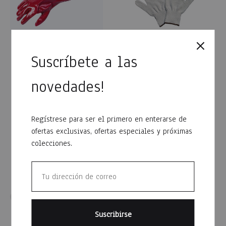
Guante PVC rojo – 45cm
Guante lanilla blanco
Suscríbete a las
Secur
Secur
$
225
$
44
novedades!
WISHLIST
WISH
Regístrese para ser el primero en enterarse de
ofertas exclusivas, ofertas especiales y próximas
colecciones.