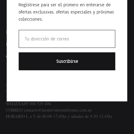
Regístrese para ser el primero en enterarse de
ofertas exclusivas, ofertas especiales y próximas
colecciones.
Política de Envíos
Politica de Privacidad
Contacto
DIRECCION Salvador Ferrer Serra 2172 enre Joaquín Requena y
Paullier
TELÉFONO 24015020
WHATSAPP 098 529 498
CORREO contacto@montevideouniformes.com.uy
HORARIO L a V de 00:09-17:45hs y sábados de 9:30-12:45hs