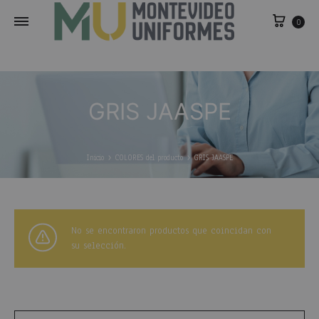
0
GRIS JAASPE
Inicio
COLORES del producto
GRIS JAASPE
No se encontraron productos que coincidan con
su selección.
Buscar